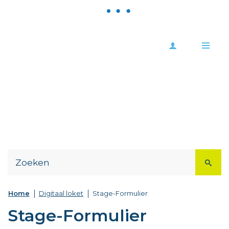
Meld
Stad
je
Zoutleeuw
Me
aan
Naar
content
Home
Digitaal loket
Stage-Formulier
Stage-Formulier