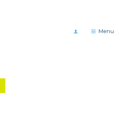
Meld
Menu
je
aan