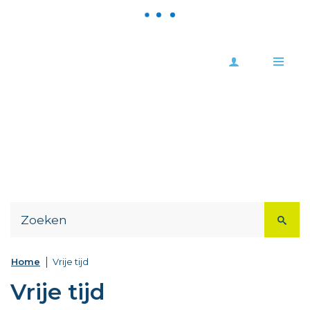
Meld
Stad
je
Zoutleeuw
Me
aan
Naar
content
Home
Vrije tijd
Vrije tijd