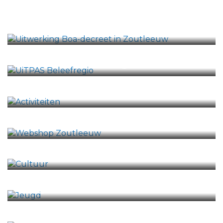
Uitwerking Boa-decreet in
Zoutleeuw
UiTPAS Beleefregio
Activiteiten
Webshop Zoutleeuw
Cultuur
Jeugd
Sport