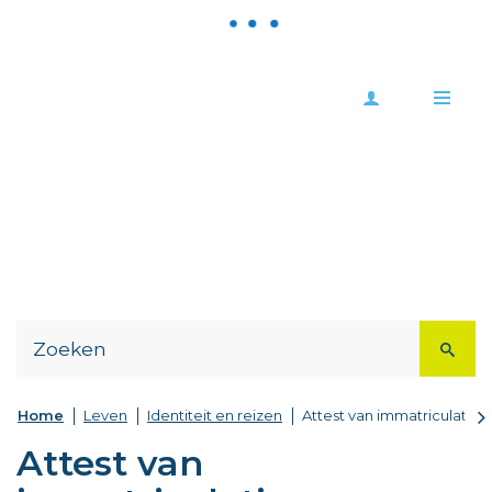
Meld
Stad
je
Zoutleeuw
Me
aan
Naar
content
scr
Home
Leven
Identiteit en reizen
Attest van immatriculatie
na
Attest van
lin