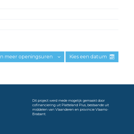
n meer openingsuren
Kies een datum
Dit project werd mede mogelijk gemaakt door
cofinanciering uit Platteland Plus, bestaande uit
middelen van Vlaanderen en provincie Vlaams-
Brabant.