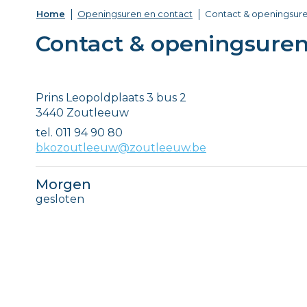
Home
Openingsuren en contact
Contact & openingsur
Contact & openingsure
Contact
Adres
Prins Leopoldplaats 3 bus 2
,
3440
Zoutleeuw
tel.
011 94 90 80
E-
bkozoutleeuw@zoutleeuw.be
mail
Morgen
gesloten