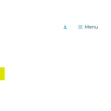
Meld
Menu
je
aan