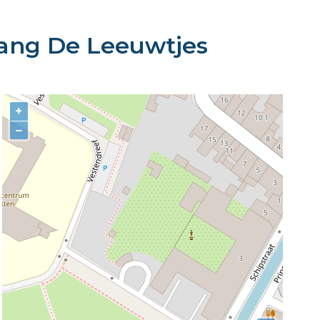
vang De Leeuwtjes
+
−