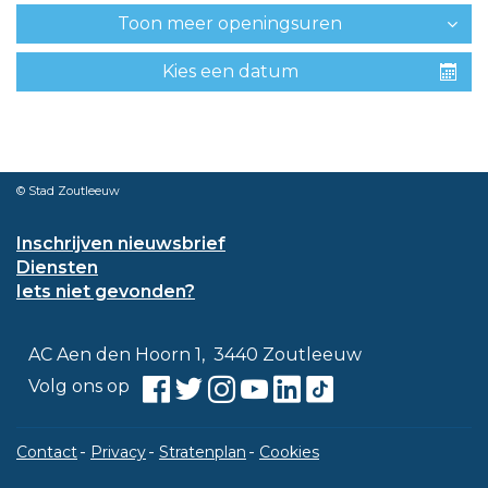
Toon meer openingsuren
Kies een datum
© Stad Zoutleeuw
Inschrijven nieuwsbrief
Diensten
Iets niet gevonden?
Contact
Adres
,
AC Aen den Hoorn 1
3440
Zoutleeuw
Facebook
Twitter
Instagram
Youtube
Linkedin
TikTok
Volg ons op
Contact
Privacy
Stratenplan
Cookies