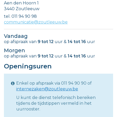
Adres
Aen den Hoorn 1
,
3440
Zoutleeuw
tel.
011 94 90 98
E-
communicatie@zoutleeuw.be
mail
Vandaag
op afspraak van
9
tot
12
uur
&
14
tot
16
uur
Morgen
op afspraak van
9
tot
12
uur
&
14
tot
16
uur
Openingsuren
Enkel op afspraak via 011 94 90 90 of
internezaken@zoutleeuw.be
U kunt de dienst telefonisch bereiken
tijdens de tijdstippen vermeld in het
uurrooster.