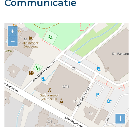
Communicatie
Contact
+
−
i