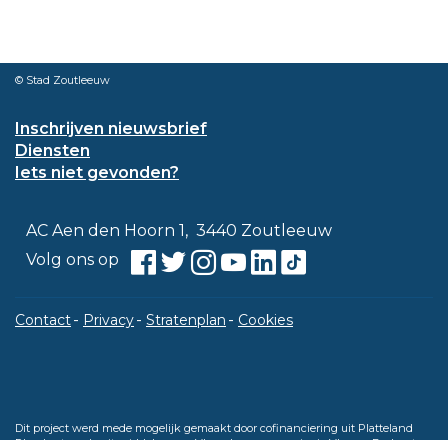
© Stad Zoutleeuw
Inschrijven nieuwsbrief
Diensten
Iets niet gevonden?
Contact
Adres
,
AC Aen den Hoorn 1
3440
Zoutleeuw
Facebook
Twitter
Instagram
Youtube
Linkedin
TikTok
Volg ons op
Contact
Privacy
Stratenplan
Cookies
Dit project werd mede mogelijk gemaakt door cofinanciering uit Platteland
Plus, bestaande uit middelen van Vlaanderen en provincie Vlaams-Brabant.