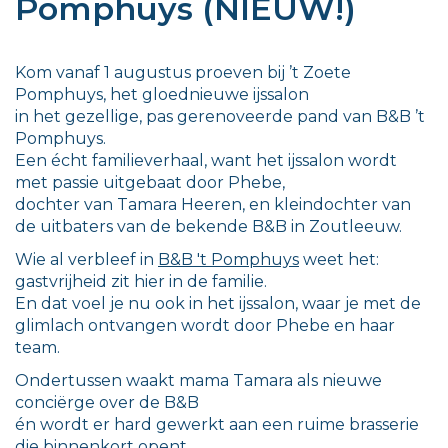
Pomphuys (NIEUW!)
Kom vanaf 1 augustus proeven bij ’t Zoete
Pomphuys, het gloednieuwe ijssalon
in het gezellige, pas gerenoveerde pand van B&B ’t
Pomphuys.
Een écht familieverhaal, want het ijssalon wordt
met passie uitgebaat door Phebe,
dochter van Tamara Heeren, en kleindochter van
de uitbaters van de bekende B&B in Zoutleeuw.
Wie al verbleef in
B&B 't Pomphuys
weet het:
gastvrijheid zit hier in de familie.
En dat voel je nu ook in het ijssalon, waar je met de
glimlach ontvangen wordt door Phebe en haar
team.
Ondertussen waakt mama Tamara als nieuwe
conciërge over de B&B
én wordt er hard gewerkt aan een ruime brasserie
die binnenkort opent.