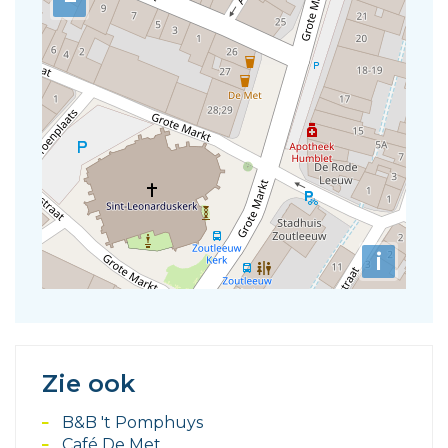
−
i
Zie ook
B&B 't Pomphuys
Café De Met