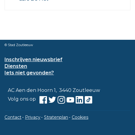
© Stad Zoutleeuw
Inschrijven nieuwsbrief
Diensten
Iets niet gevonden?
Contact
Adres
,
AC Aen den Hoorn 1
3440
Zoutleeuw
Facebook
Twitter
Instagram
Youtube
Linkedin
TikTok
Volg ons op
Contact
Privacy
Stratenplan
Cookies