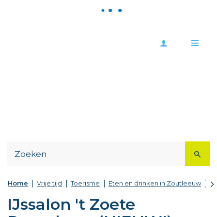
Meld
Stad
je
Zoutleeuw
Me
aan
Naar
content
scr
Home
Vrije tijd
Toerisme
Eten en drinken in Zoutleeuw
IJ
na
IJssalon 't Zoete
lin