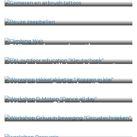
Reuze zeepbellen
Climbing Wall
PXL outdoor education
"Kleuterhoek"
Workshop Hikketakketoe "
Koppen in klei"
Workshop D-Motion "Dance
all day"
Workshop Cirkus in
beweging "Circustechnieken"
workshop Percussie