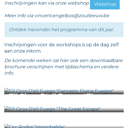
Inschrijvingen kan via onze webshop
Webshop
Meer info via vincent.engelbos@zoutleeuw.be
Ontdek hieronder het programma van dit jaar.
Inschrijvingen voor de workshops is op de dag zelf
aan onze inkom.
De komende weken zal hier ook een downloadbare
brochure verschijnen met tijdsschema en verdere
info.
Ell Circo D'ell Fuego
"Fantastic Flying Fuegos"
Ell Circo D'ell Fuego "The
Great Escape"
Circ Rodini "Improbabile"