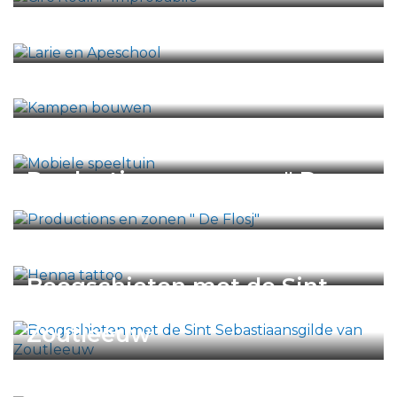
Larie en Apeschool
Kampen bouwen
Mobiele speeltuin
Productions en zonen " De
Flosj"
Henna tattoo
Boogschieten met de Sint
Sebastiaansgilde van
Zoutleeuw
Grimeren en airbrush tattoos