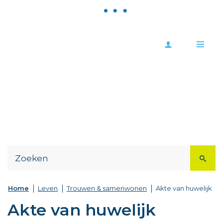
Meld
Stad
je
Zoutleeuw
Me
aan
Naar
content
Home
Leven
Trouwen & samenwonen
Akte van huwelijk
Akte van huwelijk