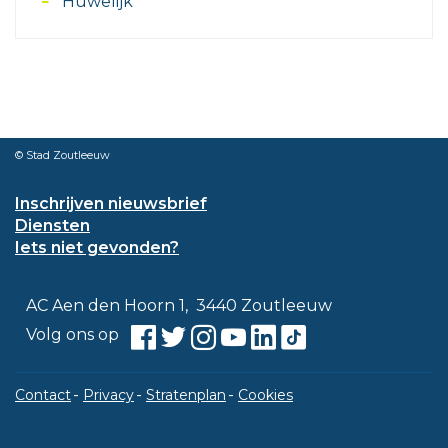
Huwelijk
© Stad Zoutleeuw
Inschrijven nieuwsbrief
Diensten
Iets niet gevonden?
Contact
Adres
,
AC Aen den Hoorn 1
3440
Zoutleeuw
Facebook
Twitter
Instagram
Youtube
Linkedin
TikTok
Volg ons op
Contact
Privacy
Stratenplan
Cookies