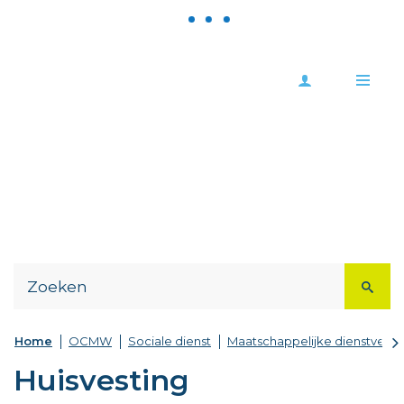
Meld
Stad
je
Zoutleeuw
Me
aan
Naar
content
scr
Home
OCMW
Sociale dienst
Maatschappelijke dienstverle
na
Huisvesting
lin