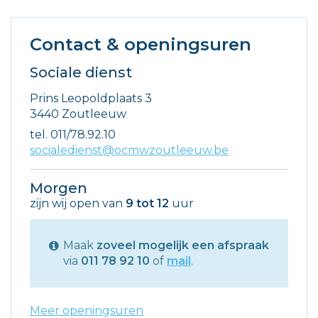
Contact & openingsuren
Sociale dienst
Adres
Prins Leopoldplaats 3
,
3440
Zoutleeuw
tel.
011/78.92.10
E-
socialedienst@ocmwzoutleeuw.be
mail
Morgen
zijn wij open van
9
tot
12
uur
Maak
zoveel mogelijk een afspraak
via
011 78 92 10
of
mail
.
Meer openingsuren