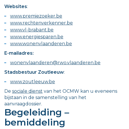
Websites
:
www.premiezoeker.be
www.rechtenverkenner.be
www.vl-brabant.be
www.energiesparen.be
www.wonenvlaanderen.be
E-mailadres:
wonenvlaanderen@rwo.vlaanderen.be
Stadsbestuur Zoutleeuw
:
www.zoutleeuw.be
De
sociale dienst
van het OCMW kan u eveneens
bijstaan in de samenstelling van het
aanvraagdossier.
Begeleiding –
bemiddeling