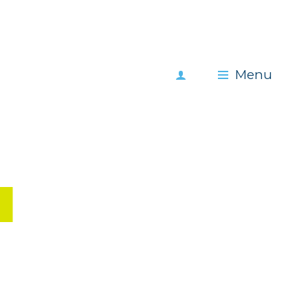
Meld
Menu
je
aan