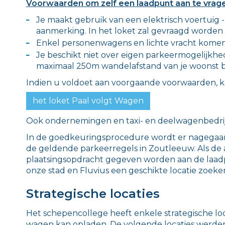
Voorwaarden om zelf een laadpunt aan te vrag
Je maakt gebruik van een elektrisch voertuig 
aanmerking. In het loket zal gevraagd worden 
Enkel personenwagens en lichte vracht komen
Je beschikt niet over eigen parkeermogelijkhe
maximaal 250m wandelafstand van je woonst b
Indien u voldoet aan voorgaande voorwaarden, 
het loket Paal volgt Wagen
Ook ondernemingen en taxi- en deelwagenbedrij
In de goedkeuringsprocedure wordt er nagegaan
de geldende parkeerregels in Zoutleeuw. Als de 
plaatsingsopdracht gegeven worden aan de laadp
onze stad en Fluvius een geschikte locatie zoeken
Strategische locaties
Het schepencollege heeft enkele strategische loca
wagen kan opladen. De volgende locaties werd