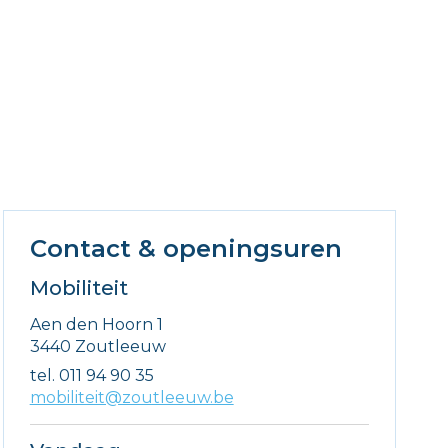
Contact & openingsuren
Mobiliteit
Adres
Aen den Hoorn 1
,
3440
Zoutleeuw
tel.
011 94 90 35
E-
mobiliteit@zoutleeuw.be
mail