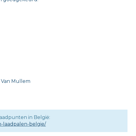
e Van Mullem
laadpunten in België:
-laadpalen-belgie/