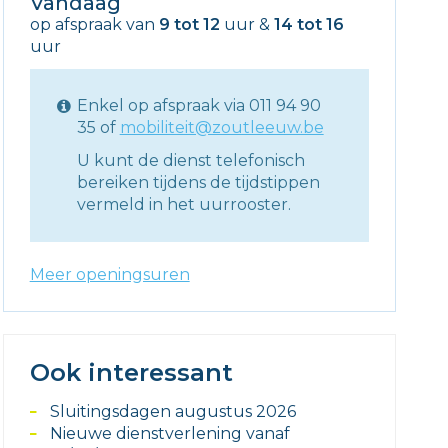
Vandaag
op afspraak van
9
tot
12
uur
&
14
tot
16
uur
Enkel op afspraak via 011 94 90
35 of
mobiliteit@zoutleeuw.be
U kunt de dienst telefonisch
bereiken tijdens de tijdstippen
vermeld in het uurrooster.
Meer openingsuren
Ook interessant
Sluitingsdagen augustus 2026
Nieuwe dienstverlening vanaf