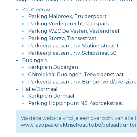
Zoutleeuw:
Parking Malbroek, Truiderpoort
Parking Vredegerecht, stadspark
Parking WZC De Vesten, Vestendreef
Parking Storzo, Tiensestraat
Parkeerplaatsen t.h.v. Stationsstraat 1
Parkeerplaatsen t.h.v. Schipstraat 50
Budingen
Kerkplein Budingen
Chirolokaal Budingen, Terweidenstraat
Parkeerplaatsen t.h.v. Bungenveld/overzijd
Halle/Dormaal
Kerkplein Dormaal
Parking Hoppinpunt N3, Asbroekstraat
Via deze website vind je een overzicht van alle 
www.laadpaalelektrischeauto.be/oplaadpunten