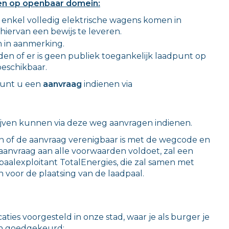
en op openbaar domein:
- enkel volledig elektrische wagens komen in
hiervan een bewijs te leveren.
 in aanmerking.
den of er is geen publiek toegankelijk laadpunt op
eschikbaar.
kunt u een
aanvraag
indienen via
ven kunnen via deze weg aanvragen indienen.
 of de aanvraag verenigbaar is met de wegcode en
aanvraag aan alle voorwaarden voldoet, zal een
aalexploitant TotalEnergies, die zal samen met
 voor de plaatsing van de laadpaal.
ties voorgesteld in onze stad, waar je als burger je
en goedgekeurd: