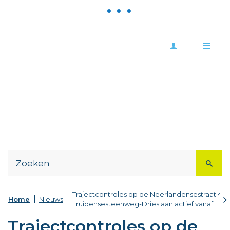
Meld
Stad
je
Zoutleeuw
Me
aan
Naar
content
Trajectcontroles op de Neerlandensestraat en S
scr
Home
Nieuws
Truidensesteenweg-Drieslaan actief vanaf 1 n
na
lin
Trajectcontroles op de