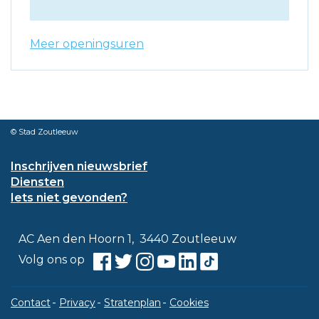
Meer openingsuren
© Stad Zoutleeuw
Inschrijven nieuwsbrief
Diensten
Iets niet gevonden?
Contact
Adres
,
AC Aen den Hoorn 1
3440
Zoutleeuw
Facebook
Twitter
Instagram
Youtube
Linkedin
TikTok
Volg ons op
Contact
Privacy
Stratenplan
Cookies