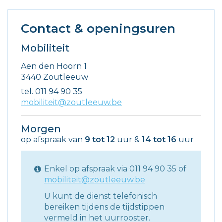
Contact & openingsuren
Mobiliteit
Adres
Aen den Hoorn 1
,
3440
Zoutleeuw
tel.
011 94 90 35
E-
mobiliteit@zoutleeuw.be
mail
Morgen
op afspraak van
9
tot
12
uur
&
14
tot
16
uur
Enkel op afspraak via 011 94 90 35 of
mobiliteit@zoutleeuw.be
U kunt de dienst telefonisch
bereiken tijdens de tijdstippen
vermeld in het uurrooster.