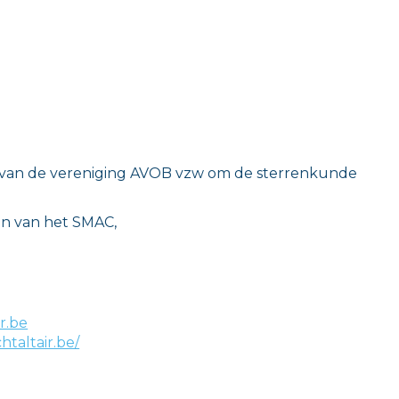
ief van de vereniging AVOB vzw om de sterrenkunde
en van het SMAC,
r.be
taltair.be/