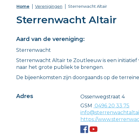
Home
Verenigingen
Sterrenwacht Altair
Sterrenwacht Altair
Aard van de vereniging:
Sterrenwacht
Sterrenwacht Altaïr te Zoutleeuw is een initiat
naar het grote publiek te brengen.
De bijeenkomsten zijn doorgaands op de terrein
Adres
Adres
Ossenwegstraat 4
GSM
0496 20 33 75
E-
info@sterrenwachtaltai
mail
Website
https://www.sterrenwach
Facebook
Youtube