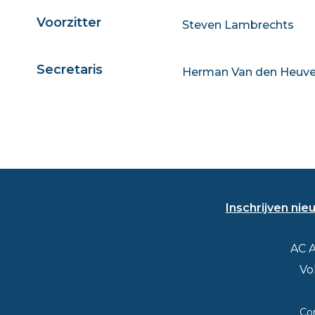
Voorzitter
Steven Lambrechts
Secretaris
Herman Van den Heuve
Inschrijven nie
Contact
Adres
AC 
Vo
Co