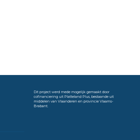
Dit project werd mede mogelijk gemaakt door
cofinanciering uit Platteland Plus, bestaande uit
middelen van Vlaanderen en provincie Vlaams-
Brabant.