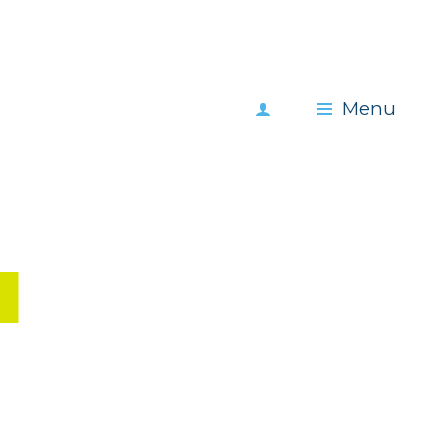
Meld
Menu
je
aan