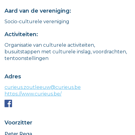
Aard van de vereniging:
Socio-culturele vereniging
Activiteiten:
Organisatie van culturele activiteiten,
busuitstappen met culturele inslag, voordrachten,
tentoonstellingen
Adres
E-
curieus.zoutleeuw@curieus.be
mail
Website
https://www.curieus.be/
Facebook
Voorzitter
Peter Rega