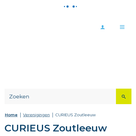
Meld
Stad
je
Zoutleeuw
Me
aan
Naar
content
Home
Verenigingen
CURIEUS Zoutleeuw
CURIEUS Zoutleeuw