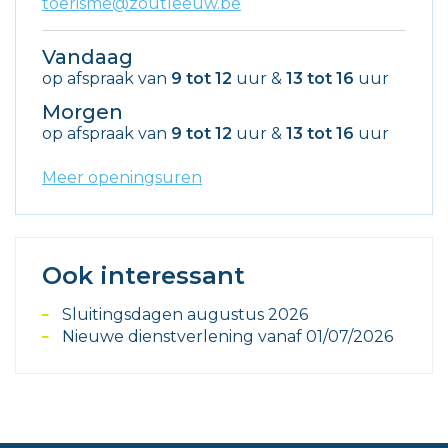
E-
toerisme@zoutleeuw.be
mail
Vandaag
op afspraak van
9
tot
12
uur
&
13
tot
16
uur
Morgen
op afspraak van
9
tot
12
uur
&
13
tot
16
uur
Meer openingsuren
Ook interessant
Sluitingsdagen augustus 2026
Nieuwe dienstverlening vanaf 01/07/2026