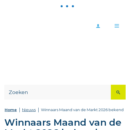
Meld
Stad
je
Zoutleeuw
Me
aan
Naar
content
Home
Nieuws
Winnaars Maand van de Markt 2026 bekend
Winnaars Maand van de