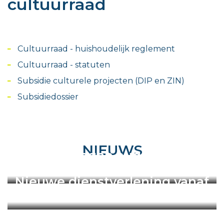
cultuurraad
Cultuurraad - huishoudelijk reglement
Cultuurraad - statuten
Subsidie culturele projecten (DIP en ZIN)
Subsidiedossier
NIEUWS
Sluitingsdagen augustus
2026
Nieuwe dienstverlening vanaf
01/07/2026