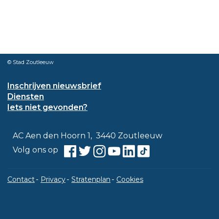
© Stad Zoutleeuw
Inschrijven nieuwsbrief
Diensten
Iets niet gevonden?
Contact
Adres
,
AC Aen den Hoorn 1
3440
Zoutleeuw
Facebook
Twitter
Instagram
Youtube
Linkedin
TikTok
Volg ons op
Contact
Privacy
Stratenplan
Cookies