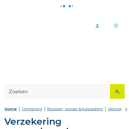
Meld
Stad
je
Zoutleeuw
Me
aan
Naar
content
scr
Home
Omgeving
Bouwen, wonen & huisvesting
Wooninfop
na
Verzekering
lin