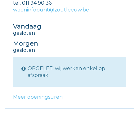
tel.
011 94 90 36
E-
wooninfopunt@zoutleeuw.be
mail
Vandaag
gesloten
Morgen
gesloten
OPGELET: wij werken enkel op
afspraak.
Meer openingsuren