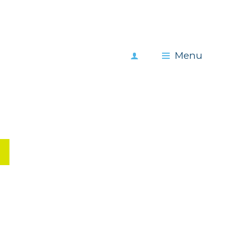
Meld
Menu
je
aan