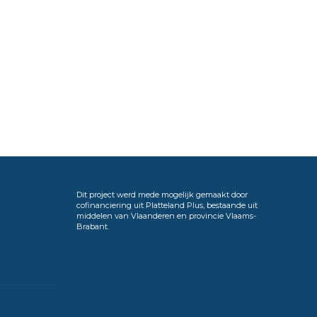
Dit project werd mede mogelijk gemaakt door
cofinanciering uit Platteland Plus, bestaande uit
middelen van Vlaanderen en provincie Vlaams-
Brabant.