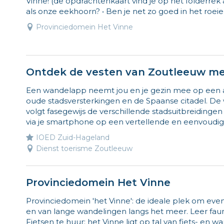
Vinne! (de opdrachtenkaart vind je op het folderrek 
als onze eekhoorn? • Ben je net zo goed in het roeie
Provinciedomein Het Vinne
Ontdek de vesten van Zoutleeuw m
Een wandelapp neemt jou en je gezin mee op een a
oude stadsversterkingen en de Spaanse citadel. De
volgt fasegewijs de verschillende stadsuitbreidinge
via je smartphone op een vertellende en eenvoudige
IOED Zuid-Hageland
Dienst toerisme Zoutleeuw
Provinciedomein Het Vinne
Provinciedomein 'het Vinne': de ideale plek om eve
en van lange wandelingen langs het meer. Leer fauna
Fietsen te huur: het Vinne ligt op tal van fiets- en