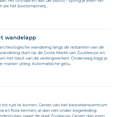
aan het onthaal en aan de bistro) • Spring je even ver
n als het bootsmannetj...
et wandelapp
rcheologische wandeling langs de restanten van de
 wandeling start op de Grote Markt van Zoutleeuw en
n en het tracé van de vestingwerken. Onderweg krijgt je
 manier uitleg. Automatische gelu...
n tot rust te komen. Geniet van het bezoekerscentrum
 en flora kennen, al dan niet onder begeleiding.
 wandelroutes, naast de stad Zouleeuw. Geniet dan even