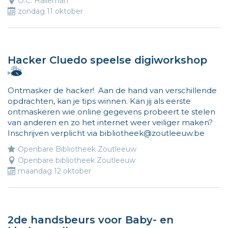
O.C. Halleman
zondag 11 oktober
Hacker Cluedo speelse digiworkshop
Hallo,
ik
Ontmasker de hacker! Aan de hand van verschillende
ben
opdrachten, kan je tips winnen. Kan jij als eerste
Vlieg
ontmaskeren wie online gegevens probeert te stelen
en
van anderen en zo het internet weer veiliger maken?
ik
Inschrijven verplicht via bibliotheek@zoutleeuw.be
wijs
de
Openbare Bibliotheek Zoutleeuw
weg
Openbare bibliotheek Zoutleeuw
naar
maandag 12 oktober
leuke
activiteiten
voor
kinderen.
2de handsbeurs voor Baby- en
Meer