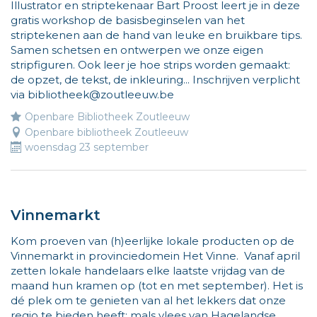
op
Illustrator en striptekenaar Bart Proost leert je in deze
ben
www.vliegjemee.be!
gratis workshop de basisbeginselen van het
Vlieg
striptekenen aan de hand van leuke en bruikbare tips.
en
Samen schetsen en ontwerpen we onze eigen
ik
stripfiguren. Ook leer je hoe strips worden gemaakt:
wijs
de opzet, de tekst, de inkleuring... Inschrijven verplicht
de
via bibliotheek@zoutleeuw.be
weg
naar
Openbare Bibliotheek Zoutleeuw
leuke
Openbare bibliotheek Zoutleeuw
woensdag 23 september
activiteiten
voor
kinderen.
Meer
info
Vinnemarkt
op
Kom proeven van (h)eerlijke lokale producten op de
www.vliegj
Vinnemarkt in provinciedomein Het Vinne. Vanaf april
zetten lokale handelaars elke laatste vrijdag van de
maand hun kramen op (tot en met september). Het is
dé plek om te genieten van al het lekkers dat onze
regio te bieden heeft: mals vlees van Hagelandse