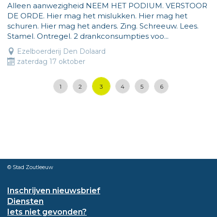
Alleen aanwezigheid NEEM HET PODIUM. VERSTOOR
DE ORDE. Hier mag het mislukken. Hier mag het
schuren. Hier mag het anders. Zing. Schreeuw. Lees.
Stamel. Ontregel. 2 drankconsumpties voo...
Ezelboerderij Den Dolaard
zaterdag 17 oktober
3
1
2
4
5
6
© Stad Zoutleeuw
Inschrijven nieuwsbrief
Diensten
Iets niet gevonden?