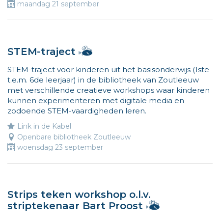
maandag 21 september
Hallo,
STEM-traject
ik
STEM-traject voor kinderen uit het basisonderwijs (1ste
ben
t.e.m. 6de leerjaar) in de bibliotheek van Zoutleeuw
Vlieg
met verschillende creatieve workshops waar kinderen
en
kunnen experimenteren met digitale media en
ik
zodoende STEM-vaardigheden leren.
wijs
de
Link in de Kabel
weg
Openbare bibliotheek Zoutleeuw
naar
woensdag 23 september
leuke
activiteiten
voor
kinderen.
Strips teken workshop o.l.v.
Meer
Hallo,
striptekenaar Bart Proost
info
ik