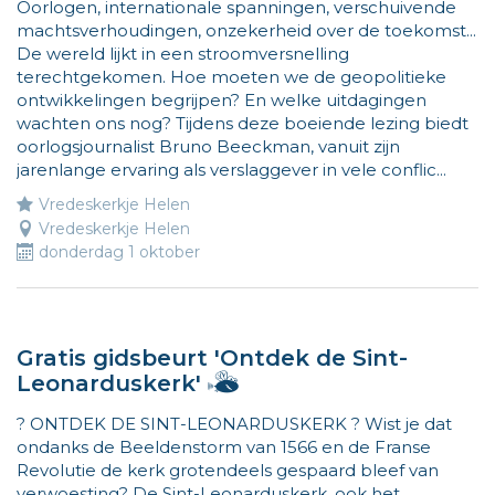
www.
Oorlogen, internationale spanningen, verschuivende
machtsverhoudingen, onzekerheid over de toekomst...
De wereld lijkt in een stroomversnelling
terechtgekomen. Hoe moeten we de geopolitieke
ontwikkelingen begrijpen? En welke uitdagingen
wachten ons nog? Tijdens deze boeiende lezing biedt
oorlogsjournalist Bruno Beeckman, vanuit zijn
jarenlange ervaring als verslaggever in vele conflic...
Vredeskerkje Helen
Vredeskerkje Helen
donderdag 1 oktober
Gratis gidsbeurt 'Ontdek de Sint-
Hallo,
Leonarduskerk'
ik
? ONTDEK DE SINT-LEONARDUSKERK ? Wist je dat
ben
ondanks de Beeldenstorm van 1566 en de Franse
Vlieg
Revolutie de kerk grotendeels gespaard bleef van
en
verwoesting? De Sint-Leonarduskerk, ook het