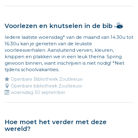
Hallo
Voorlezen en knutselen in de bib
ik
Iedere laatste woensdag* van de maand van 14.30u tot
ben
16.30u kan je genieten van de leukste
Vlie
voorleesverhalen. Aansluitend verven, kleuren,
en
knippen en plakken we in een leuk thema. Spring
ik
gewoon binnen, want inschrijven is niet nodig! *Niet
wijs
tijdens schoolvakanties.
de
weg
Openbare Bibliotheek Zoutleeuw
naar
Openbare bibliotheek Zoutleeuw
leuk
woensdag 30 september
acti
voor
kind
Mee
Hoe moet het verder met deze
info
wereld?
op