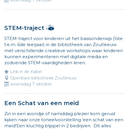
woensdag 7 oktober
Hallo,
STEM-traject
ik
STEM-traject voor kinderen uit het basisonderwijs (1ste
ben
t.e.m. 6de leerjaar) in de bibliotheek van Zoutleeuw
Vlieg
met verschillende creatieve workshops waar kinderen
en
kunnen experimenteren met digitale media en
ik
zodoende STEM-vaardigheden leren.
wijs
de
Link in de Kabel
weg
Openbare bibliotheek Zoutleeuw
naar
woensdag 7 oktober
leuke
activiteiten
Een Schat van een meid
voor
kinderen.
Zin in een avondje of namiddag plezier kom gerust
Meer
kijken naar onze toneelvoorstelling 'een schat van een
info
meid'Een kluchtig blijspel in 2 bedrijven. Dit alles
op