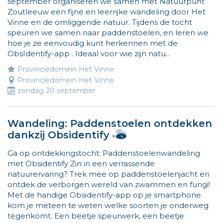
september organiseren we samen met Natuurpunt
Zoutleeuw een fijne en leerrijke wandeling door Het
Vinne en de omliggende natuur. Tijdens de tocht
speuren we samen naar paddenstoelen, en leren we
hoe je ze eenvoudig kunt herkennen met de
ObsIdentify-app . Ideaal voor wie zijn natu...
Provinciedomein Het Vinne
Provinciedomein Het Vinne
zondag 20 september
Wandeling: Paddenstoelen ontdekken
Hallo,
dankzij Obsidentify
ik
Ga op ontdekkingstocht: Paddenstoelenwandeling
ben
met Obsidentify Zin in een verrassende
Vlieg
natuurervaring? Trek mee op paddenstoelenjacht en
en
ontdek de verborgen wereld van zwammen en fungi!
ik
Met de handige Obsidentify-app op je smartphone
wijs
kom je meteen te weten welke soorten je onderweg
de
tegenkomt. Een beetje speurwerk, een beetje
weg