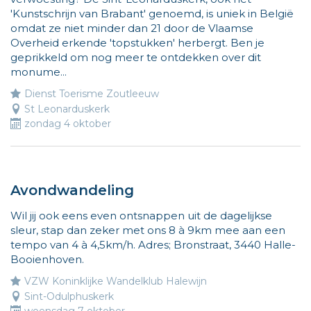
ik
'Kunstschrijn van Brabant' genoemd, is uniek in België
wijs
omdat ze niet minder dan 21 door de Vlaamse
de
Overheid erkende 'topstukken' herbergt. Ben je
weg
geprikkeld om nog meer te ontdekken over dit
naar
monume...
leuke
Dienst Toerisme Zoutleeuw
activiteiten
St Leonarduskerk
voor
zondag 4 oktober
kinderen.
Meer
info
op
www.vliegjemee.be!
Avondwandeling
Wil jij ook eens even ontsnappen uit de dagelijkse
sleur, stap dan zeker met ons 8 à 9km mee aan een
tempo van 4 à 4,5km/h. Adres; Bronstraat, 3440 Halle-
Booienhoven.
VZW Koninklijke Wandelklub Halewijn
Sint-Odulphuskerk