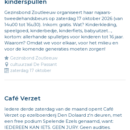
kinderspullen
info
op
Gezinsbond Zoutleeuw organiseert haar najaars-
www.vliegjemee.be!
tweedehandsbeurs op zaterdag 17 oktober 2026 (van
14u00 tot 16u30). Inkom: gratis. Wat? Kinderkleding,
speelgoed, kinderbedje, kinderfiets, babyuitzet…,
kortom: allerhande spulletjes voor kinderen tot 16 jaar.
Waarom? Omdat we voor elkaar, voor het milieu en
voor de komende generaties moeten zorgen!
Gezinsbond Zoutleeuw
cultuurzaal De Passant
zaterdag 17 oktober
Café Verzet
Iedere derde zaterdag van de maand opent Café
Verzet op ezelboerderij Den Dolaard z'n deuren, met
een free podium Spelende Ezels genaamd, want:
IEDEREEN KAN IETS. GEEN JURY. Geen audities.