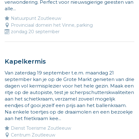
verwondering. Perfect voor nieuwsgierige geesten van
naar
alle...
leuke
Natuurpunt Zoutleeuw
activiteiten
Provinciaal domein het Vinne, parking
voor
zondag 20 september
kinderen.
Meer
info
op
www.vliegjemee.b
Kapelkermis
Van zaterdag 19 september t.e.m. maandag 21
september kan je op de Grote Markt genieten van drie
dagen vol kermisplezier voor het hele gezin. Maak een
ritje op de autopiste, test je scherpschutterskwaliteiten
aan het schietkraam, verzamel zoveel mogelijk
eendjes of gooi jezelf een prijs aan het ballenkraam.
Na enkele toertjes op de draaimolen en een bezoekje
aan het frietkraam kee...
Dienst Toerisme Zoutleeuw
Centrum Zoutleeuw