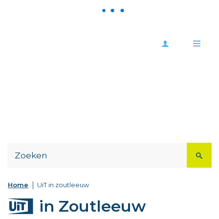
Meld
Stad
je
Zoutleeuw
Me
aan
Naar
content
Home
UiT in zoutleeuw
UiT
in Zoutleeuw