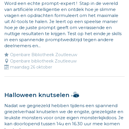
Word een echte prompt-expert ! Stap in de wereld
ben
van artificiële intelligentie en ontdek hoe je slimme
Vlieg
vragen en opdrachten formuleert om het maximale
en
uit AI-tools te halen. Je leert op een speelse manier
ik
hoe je de juiste prompt geeft om verrassende en
wijs
nuttige resultaten te krijgen. Test op het einde je skills
de
in een spannende promptwedstrijd tegen andere
weg
deelnemers en...
naar
Openbare Bibliotheek Zoutleeuw
leuke
Openbare bibliotheek Zoutleeuw
activiteiten
maandag 26 oktober
voor
kinderen.
Meer
info
op
Hallo,
Halloween knutselen
www.vliegjemee.be!
ik
Nadat we gegriezeld hebben tijdens een spannend
ben
griezelverhaal knutselen we de engste, griezeligste en
Vlieg
leukste monsters voor onze eigen monsterkijkdoos. Je
en
kan doorlopend tussen 14u en 16.30 uur mee komen
ik