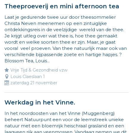
Theeproeverij en mini afternoon tea
Laat je gedurende twee uur door theesommelier
Christa Neven meenemen op een zintuiglijke
ontdekkingsreis in de veelzijdige wereld van de thee.
Je krijgt uitleg over wat thee is, hoe thee gemaakt
wordt en welke soorten thee er zijn. Maar, je gaat
vooral veel proeven. Van thee natuurlijk maar ook van
verschillende bijpassende zoete en hartige hapjes. ?
Blossom Tea, Louis...
Vrije Tijd & Gezondheid vzw
Louis Claeslaan 1
zaterdag 21 november
Werkdag in het Vinne.
In het noordoosten van het Vinne (Muggenberg)
beheert Natuurpunt een voor de leemstreek unieke
natuur met een bloemrijk heischraal grasland en een
laagveen rijk aan veenmossen. Vandaag nemen we dit