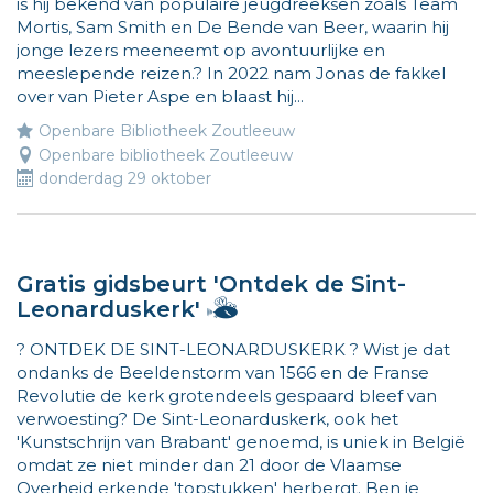
is hij bekend van populaire jeugdreeksen zoals Team
Mortis, Sam Smith en De Bende van Beer, waarin hij
jonge lezers meeneemt op avontuurlijke en
meeslepende reizen.? In 2022 nam Jonas de fakkel
over van Pieter Aspe en blaast hij...
Openbare Bibliotheek Zoutleeuw
Openbare bibliotheek Zoutleeuw
donderdag 29 oktober
Gratis gidsbeurt 'Ontdek de Sint-
Hallo,
Leonarduskerk'
ik
? ONTDEK DE SINT-LEONARDUSKERK ? Wist je dat
ben
ondanks de Beeldenstorm van 1566 en de Franse
Vlieg
Revolutie de kerk grotendeels gespaard bleef van
en
verwoesting? De Sint-Leonarduskerk, ook het
ik
'Kunstschrijn van Brabant' genoemd, is uniek in België
wijs
omdat ze niet minder dan 21 door de Vlaamse
de
Overheid erkende 'topstukken' herbergt. Ben je