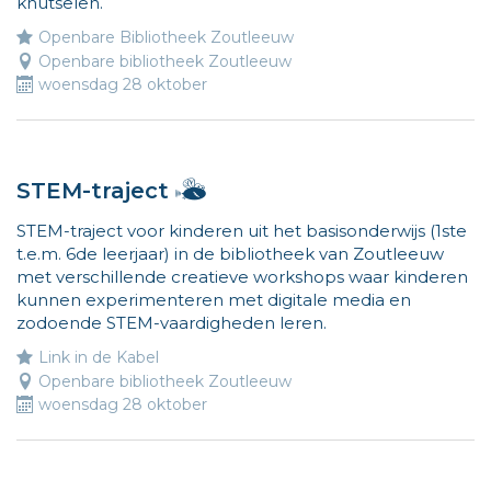
knutselen.
wijs
de
Openbare Bibliotheek Zoutleeuw
weg
Openbare bibliotheek Zoutleeuw
naar
woensdag 28 oktober
leuke
activiteiten
voor
kinderen.
Hallo,
STEM-traject
Meer
ik
info
STEM-traject voor kinderen uit het basisonderwijs (1ste
ben
op
t.e.m. 6de leerjaar) in de bibliotheek van Zoutleeuw
Vlieg
www.vliegjemee
met verschillende creatieve workshops waar kinderen
en
kunnen experimenteren met digitale media en
ik
zodoende STEM-vaardigheden leren.
wijs
de
Link in de Kabel
weg
Openbare bibliotheek Zoutleeuw
naar
woensdag 28 oktober
leuke
activiteiten
voor