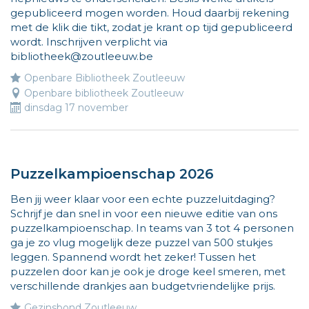
e
gepubliceerd mogen worden. Houd daarbij rekening
ik
met de klik die tikt, zodat je krant op tijd gepubliceerd
wi
wordt. Inschrijven verplicht via
d
bibliotheek@zoutleeuw.be
w
na
Openbare Bibliotheek Zoutleeuw
le
Openbare bibliotheek Zoutleeuw
dinsdag 17 november
ac
vo
ki
M
in
Puzzelkampioenschap 2026
o
Ben jij weer klaar voor een echte puzzeluitdaging?
ww
Schrijf je dan snel in voor een nieuwe editie van ons
puzzelkampioenschap. In teams van 3 tot 4 personen
ga je zo vlug mogelijk deze puzzel van 500 stukjes
leggen. Spannend wordt het zeker! Tussen het
puzzelen door kan je ook je droge keel smeren, met
verschillende drankjes aan budgetvriendelijke prijs.
Gezinsbond Zoutleeuw