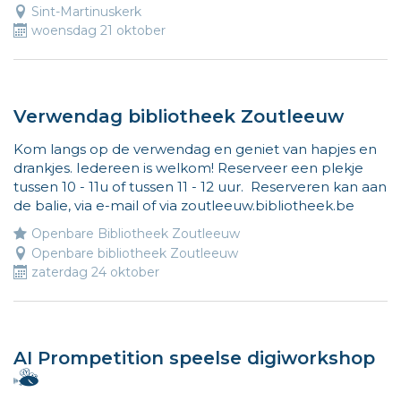
Sint-Martinuskerk
woensdag 21 oktober
Verwendag bibliotheek Zoutleeuw
Kom langs op de verwendag en geniet van hapjes en
drankjes. Iedereen is welkom! Reserveer een plekje
tussen 10 - 11u of tussen 11 - 12 uur. Reserveren kan aan
de balie, via e-mail of via zoutleeuw.bibliotheek.be
Openbare Bibliotheek Zoutleeuw
Openbare bibliotheek Zoutleeuw
zaterdag 24 oktober
AI Prompetition speelse digiworkshop
Hallo,
ik