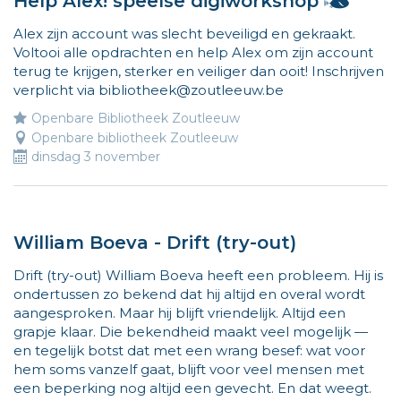
Help Alex! speelse digiworkshop
op
ik
www.vlieg
Alex zijn account was slecht beveiligd en gekraakt.
ben
Voltooi alle opdrachten en help Alex om zijn account
Vlieg
terug te krijgen, sterker en veiliger dan ooit! Inschrijven
en
verplicht via bibliotheek@zoutleeuw.be
ik
wijs
Openbare Bibliotheek Zoutleeuw
de
Openbare bibliotheek Zoutleeuw
weg
dinsdag 3 november
naar
leuke
activ
voor
William Boeva - Drift (try-out)
kinde
Meer
Drift (try-out) William Boeva heeft een probleem. Hij is
info
ondertussen zo bekend dat hij altijd en overal wordt
op
aangesproken. Maar hij blijft vriendelijk. Altijd een
grapje klaar. Die bekendheid maakt veel mogelijk —
www.v
en tegelijk botst dat met een wrang besef: wat voor
hem soms vanzelf gaat, blijft voor veel mensen met
een beperking nog altijd een gevecht. En dat weegt.