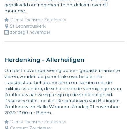
weg
geprikkeld om nog meer te ontdekken over dit
naar
monume...
leuke
Dienst Toerisme Zoutleeuw
activiteiten
St Leonarduskerk
voor
zondag 1 november
kinderen.
Meer
info
op
www.vliegjemee.be!
Herdenking - Allerheiligen
Om de 1 novemberviering op een gepaste manier te
vieren, zouden de parochiale overheid en het
stadsbestuur het appreciëren om samen met de
militaire vrienden, de scholen en de verenigingen van
Zoutleeuw aanwezig te zijn op deze plechtigheid.
Praktische info: Locatie: De kerkhoven van Budingen,
Zoutleeuw en Halle Wanneer: Zondag 01 november
2026: 13.00 u. : Bloem...
Dienst Toerisme Zoutleeuw
Centrum Zoutleeuw