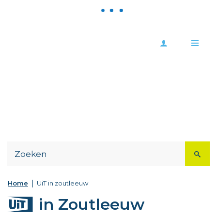
Meld
Stad
je
Zoutleeuw
Me
aan
Naar
content
Home
UiT in zoutleeuw
UiT
in Zoutleeuw