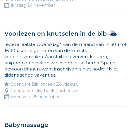
dinsdag 24 november
Hallo
Voorlezen en knutselen in de bib
ik
Iedere laatste woensdag* van de maand van 14.30u tot
ben
16.30u kan je genieten van de leukste
Vlie
voorleesverhalen. Aansluitend verven, kleuren,
en
knippen en plakken we in een leuk thema. Spring
ik
gewoon binnen, want inschrijven is niet nodig! *Niet
wijs
tijdens schoolvakanties.
de
weg
Openbare Bibliotheek Zoutleeuw
naar
Openbare bibliotheek Zoutleeuw
leuk
woensdag 25 november
acti
voor
kind
Mee
Babymassage
info