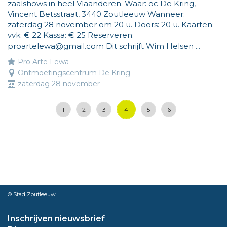
zaalshows in heel Vlaanderen. Waar: oc De Kring,
Vincent Betsstraat, 3440 Zoutleeuw Wanneer:
zaterdag 28 november om 20 u. Doors: 20 u. Kaarten:
vvk: € 22 Kassa: € 25 Reserveren:
proartelewa@gmail.com Dit schrijft Wim Helsen ...
Pro Arte Lewa
Ontmoetingscentrum De Kring
zaterdag 28 november
4
1
2
3
5
6
© Stad Zoutleeuw
Inschrijven nieuwsbrief