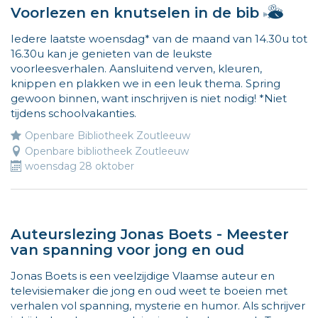
kinderen.
Hallo
Voorlezen en knutselen in de bib
Meer
ik
info
Iedere laatste woensdag* van de maand van 14.30u tot
ben
op
16.30u kan je genieten van de leukste
Vlie
www.vliegjemee.be!
voorleesverhalen. Aansluitend verven, kleuren,
en
knippen en plakken we in een leuk thema. Spring
ik
gewoon binnen, want inschrijven is niet nodig! *Niet
wijs
tijdens schoolvakanties.
de
weg
Openbare Bibliotheek Zoutleeuw
naar
Openbare bibliotheek Zoutleeuw
leuk
woensdag 28 oktober
acti
voor
kind
Mee
Auteurslezing Jonas Boets - Meester
info
van spanning voor jong en oud
op
www.
Jonas Boets is een veelzijdige Vlaamse auteur en
televisiemaker die jong en oud weet te boeien met
verhalen vol spanning, mysterie en humor. Als schrijver