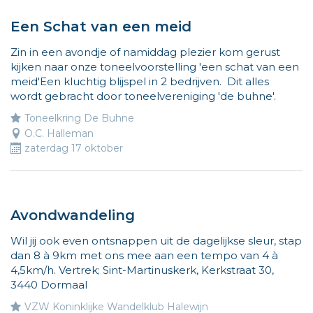
131
Een Schat van een meid
activiteiten
Zin in een avondje of namiddag plezier kom gerust
kijken naar onze toneelvoorstelling 'een schat van een
meid'Een kluchtig blijspel in 2 bedrijven. Dit alles
wordt gebracht door toneelvereniging 'de buhne'.
Toneelkring De Buhne
O.C. Halleman
zaterdag 17 oktober
Avondwandeling
Wil jij ook even ontsnappen uit de dagelijkse sleur, stap
dan 8 à 9km met ons mee aan een tempo van 4 à
4,5km/h. Vertrek; Sint-Martinuskerk, Kerkstraat 30,
3440 Dormaal
VZW Koninklijke Wandelklub Halewijn