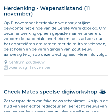
Herdenking - Wapenstilstand (11
november)
Op 11 november herdenken we naar jaarlijkse
gewoonte het einde van de Eerste Wereldoorlog. Om
deze herdenking op een gepaste manier te vieren,
zouden de parochiale overheid en het stadsbestuur
het appreciëren om samen met de militaire vrienden,
de scholen en de verenigingen van Zoutleeuw
aanwezig te zijn op deze plechtigheid. Meer info volgt.
Centrum Zoutleeuw
woensdag 11 november
Ha
Check Mates speelse digiworkshop
ik
Zet verspreiders van fake news schaakmat! Kruip in de
b
huid van een echte redacteur en leer echt nieuws van
Vl
nepnieuws te onderscheiden. Beslis welke artikels