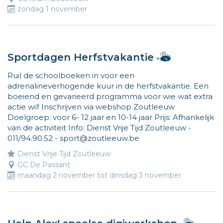
zondag 1 november
Hallo,
Sportdagen Herfstvakantie
ik
Ruil de schoolboeken in voor een
ben
adrenalineverhogende kuur in de herfstvakantie. Een
Vlieg
boeiend en gevarieerd programma voor wie wat extra
en
actie wil! Inschrijven via webshop Zoutleeuw
ik
Doelgroep: voor 6- 12 jaar en 10-14 jaar Prijs: Afhankelijk
wijs
van de activiteit Info: Dienst Vrije Tijd Zoutleeuw -
de
011/94.90.52 - sport@zoutleeuw.be
weg
naar
Dienst Vrije Tijd Zoutleeuw
leuke
GC De Passant
maandag 2 november
tot
dinsdag 3 november
activiteit
voor
kinderen.
Meer
info
Hallo,