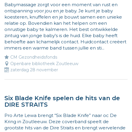
op
Babymassage zorgt voor een moment van rust en
ontspanning voor jou en je baby. Je kunt je baby
www.
koesteren, knuffelen en je bouwt samen een unieke
relatie op. Bovendien kan het helpen om een
onrustige baby te kalmeren. Het best ontwikkelde
zintuig van jonge baby's is de huid. Elke baby heeft
behoefte aan lichamelijk contact. Huidcontact creëert
immers een warme band tussen jullie en sti...
CM Gezondheidsfonds
Openbare bibliotheek Zoutleeuw
zaterdag 28 november
Six Blade Knife spelen de hits van de
DIRE STRAITS
Pro Arte Lewa brengt “Six Blade Knife” naar oc De
Kring in Zoutleeuw. Deze coverband speelt de
grootste hits van de Dire Straits en brengt wervelende